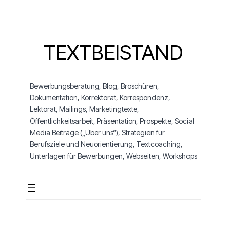
S
k
TEXTBEISTAND
i
p
t
Bewerbungsberatung, Blog, Broschüren,
o
Dokumentation, Korrektorat, Korrespondenz,
Lektorat, Mailings, Marketingtexte,
c
Öffentlichkeitsarbeit, Präsentation, Prospekte, Social
o
Media Beiträge („Über uns“), Strategien für
Berufsziele und Neuorientierung, Textcoaching,
n
Unterlagen für Bewerbungen, Webseiten, Workshops
t
e
n
t