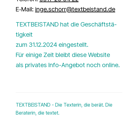
E‑Mail:
inge.schorr@textbeistand.de
TEXTBEISTAND hat die Geschäfts­tä­
tig­keit
zum 31.12.2024 ein­ge­stellt.
Für eini­ge Zeit bleibt die­se Web­site
als pri­va­tes Info-Ange­bot noch online.
TEXTBEISTAND - Die Texterin, die berät. Die
Beraterin, die textet.